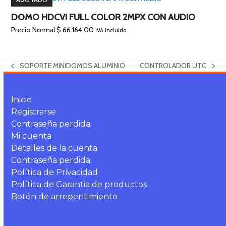
DOMO HDCVI FULL COLOR 2MPX CON AUDIO
Precio Normal
$
66.164,00
IVA incluido
SOPORTE MINIDOMOS ALUMINIO
CONTROLADOR UTC
previous
next
post:
post:
Inicio
Registrarse
Contraseña perdida
Mi cuenta
Detalles de la cuenta
Contraseña perdida
Política de Privacidad
Política de Garantia de productos
Botón de arrepentimiento