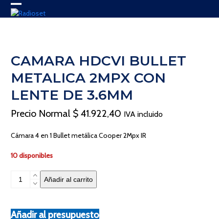
Skip
Open
Close
to
content
mobile
mobile
menu
menu
CAMARA HDCVI BULLET
METALICA 2MPX CON
LENTE DE 3.6MM
Precio Normal
$
41.922,40
IVA incluido
Cámara 4 en 1 Bullet metálica Cooper 2Mpx IR
10 disponibles
CAMARA
Añadir al carrito
HDCVI
BULLET
METALICA
Añadir al presupuesto
2MPX