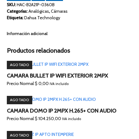
CON
SKU:
HAC-B2A21P-0360B
LENTE
Categorías:
Analógicas
,
Cámaras
DE
Etiqueta:
Dahua Technology
3.6MM
cantidad
Información adicional
Productos relacionados
AGOTADO
CAMARA BULLET IP WIFI EXTERIOR 2MPX
Precio Normal
$
0,00
IVA incluido
AGOTADO
CAMARA DOMO IP 2MPX H.265+ CON AUDIO
Precio Normal
$
104.250,00
IVA incluido
AGOTADO