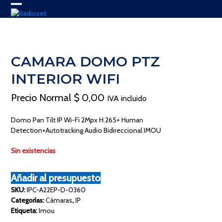
Skip
Open
Close
to
content
mobile
mobile
menu
menu
CAMARA DOMO PTZ
INTERIOR WIFI
Precio Normal
$
0,00
IVA incluido
Domo Pan Tilt IP Wi-Fi 2Mpx H.265+ Human
Detection+Autotracking Audio Bidireccional IMOU
Sin existencias
Añadir al presupuesto
SKU:
IPC-A22EP-D-0360
Categorías:
Cámaras
,
IP
Etiqueta:
Imou