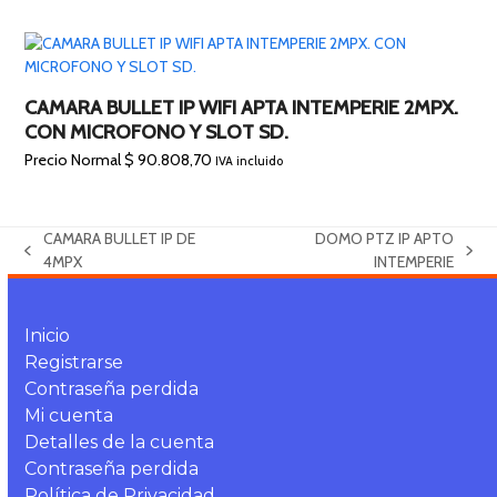
CAMARA BULLET IP WIFI APTA INTEMPERIE 2MPX.
CON MICROFONO Y SLOT SD.
Precio Normal
$
90.808,70
IVA incluido
CAMARA BULLET IP DE
DOMO PTZ IP APTO
previous
next
4MPX
INTEMPERIE
post:
post:
Inicio
Registrarse
Contraseña perdida
Mi cuenta
Detalles de la cuenta
Contraseña perdida
Política de Privacidad